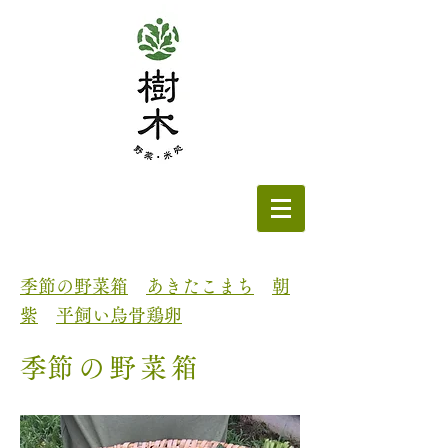
季節の野菜箱​
あきたこまち
朝
紫
平飼い烏骨鶏卵
​季節の野菜箱​