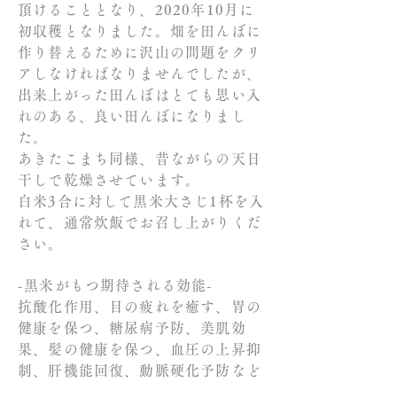
頂けることとなり、2020年10月に
初収穫となりました。畑を田んぼに
作り替えるために沢山の問題をクリ
アしなければなりませんでしたが、
出来上がった田んぼはとても思い入
れのある、良い田んぼになりまし
た。
あきたこまち同様、昔ながらの天日
干しで乾燥させています。
白米3合に対して黒米大さじ1杯を入
れて、通常炊飯でお召し上がりくだ
さい。
-黒米がもつ期待される効能-
抗酸化作用、目の疲れを癒す、胃の
健康を保つ、糖尿病予防、美肌効
果、髪の健康を保つ、血圧の上昇抑
制、肝機能回復、動脈硬化予防など