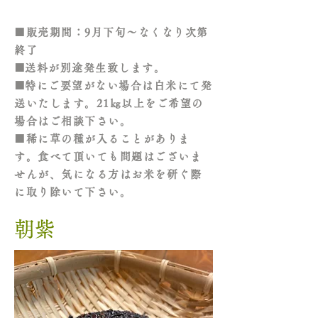
■​販売期間：9月下旬
～なくなり次第
終了
​■送料が別途発生致します。
​■特にご要望がない場合は白米にて発
送いたします。21㎏以上をご希望の
場合はご相談下さい。
■稀に草の種が入ることがありま
す。食べて頂いても問題はございま
せんが、気になる方はお米を研ぐ際
に取り除いて下さい。
​朝紫