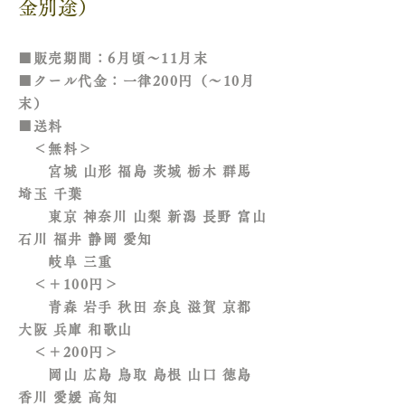
金別途）
■​販売期間：6月頃～11月末
■クール代金：一律200円（～10月
末）
■送料
​ ＜無料＞
宮城 山形 福島 茨城 栃木 群馬
埼玉 千葉
東京
神奈川 山梨 新潟 長野 富山
石川 福井 静岡 愛知
岐阜
三重
＜＋100円＞
青森 岩手 秋田 奈良 滋賀 京都
大阪 兵庫 和歌山
＜＋200円＞
岡山 広島 鳥取 島根 山口 徳島
香川 愛媛 高知