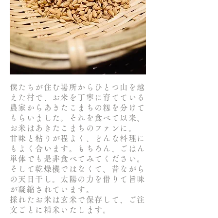
僕たちが住む場所からひとつ山を越
えた村で、
お米を丁寧に育てている
農家から
あきたこまちの籾を分けて
もらいました。それを食べて以来、
お米はあきたこまちのファンに。
甘味と粘りが程よく、どんな料理に
もよく合います。
もちろん、ごはん
単体でも是非食べてみてください。
そして乾燥機ではなくて、昔ながら
の天日干し。
太陽の力を借りて旨味
が凝縮されています。
採れたお米は玄米で保存して、ご注
文ごとに精米いたします。